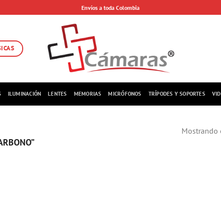
Envíos a toda Colombia
SICAS
S
ILUMINACIÓN
LENTES
MEMORIAS
MICRÓFONOS
TRÍPODES Y SOPORTES
VI
Mostrando e
CARBONO”