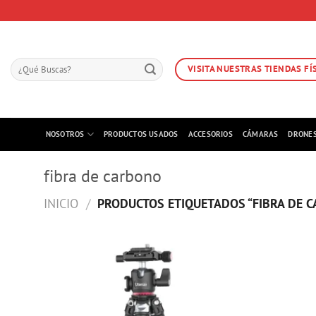
Skip
to
content
Buscar
VISITA NUESTRAS TIENDAS FÍ
por:
NOSOTROS
PRODUCTOS USADOS
ACCESORIOS
CÁMARAS
DRONE
fibra de carbono
INICIO
/
PRODUCTOS ETIQUETADOS “FIBRA DE 
AGREGAR
A LISTA