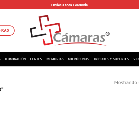
Envíos a toda Colombia
SICAS
S
ILUMINACIÓN
LENTES
MEMORIAS
MICRÓFONOS
TRÍPODES Y SOPORTES
VI
Mostrando e
D”