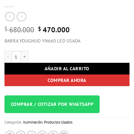
Original
Current
680.000
470.000
$
$
price
price
BARRA YOUGNUO YN660 LED USADA
was:
is:
$ 680.000.
$ 470.000.
BARRA YOUGNUO YN660 LED USADA cantidad
AÑADIR AL CARRITO
COMPRAR AHORA
COMPRAR / COTIZAR POR WHATSAPP
Categorías:
Iluminación
,
Productos Usados