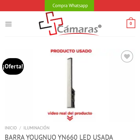
Skip
Compra Whatsapp
to
content
0
¡Oferta!
INICIO
/
ILUMINACIÓN
BARRA YOUGNUO YN660 LED USADA