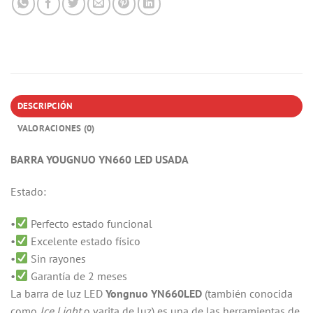
DESCRIPCIÓN
VALORACIONES (0)
BARRA YOUGNUO YN660 LED USADA
Estado:
•
Perfecto estado funcional
•
Excelente estado físico
•
Sin rayones
•
Garantía de 2 meses
La barra de luz LED
Yongnuo YN660LED
(también conocida
como
Ice Light
o varita de luz) es una de las herramientas de