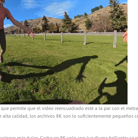
 que permite que el vídeo reencuadrado esté a la par con el metraj
alta calidad, los archivos 8K son lo suficientemente pequeños c
ones más bajas. Grabe en 8K solo con luz diurna brillante; se re