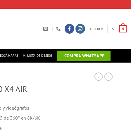
ACCEDER
$
0
0
COMPRA WHATSAPP
DEOCÁMARAS
MI LISTA DE DESEOS
 X4 AIR
o y videógrafos
65 de 360° en 8K/6K
a