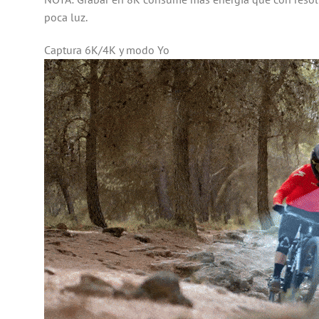
poca luz.
Captura 6K/4K y modo Yo