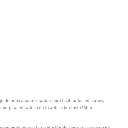
e de una cámara estándar para facilitar las ediciones.
omo para editarlos con la aplicación Insta360 o
comienda reducir la resolución de captura al grabar con