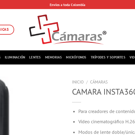
Envíos a toda Colombia
SICAS
S
ILUMINACIÓN
LENTES
MEMORIAS
MICRÓFONOS
TRÍPODES Y SOPORTES
VI
INICIO
/
CÁMARAS
CAMARA INSTA360
Para creadores de contenid
Vídeo cinematográfico H.2
Modos de lente doble/únic