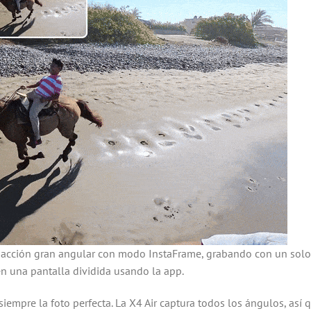
acción gran angular con modo InstaFrame, grabando con un solo o
n una pantalla dividida usando la app.
siempre la foto perfecta. La X4 Air captura todos los ángulos, as