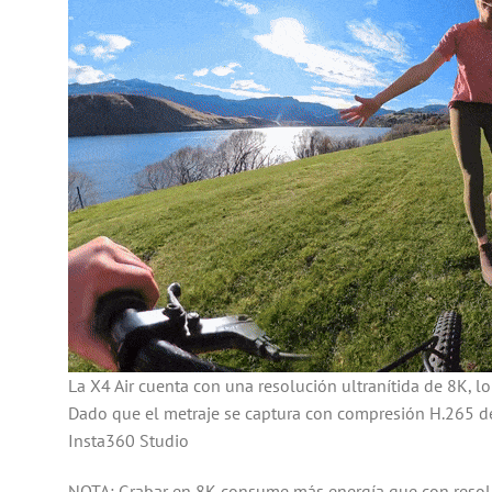
La X4 Air cuenta con una resolución ultranítida de 8K, lo
Dado que el metraje se captura con compresión H.265 de 
Insta360 Studio
NOTA: Grabar en 8K consume más energía que con resoluci