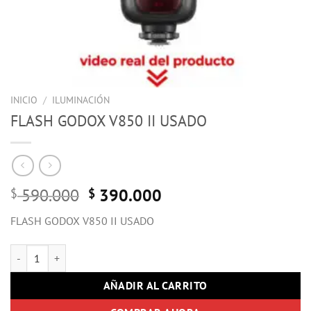
INICIO
/
ILUMINACIÓN
FLASH GODOX V850 II USADO
Original
Current
590.000
390.000
$
$
price
price
FLASH GODOX V850 II USADO
was:
is:
$ 590.000.
$ 390.000.
FLASH GODOX V850 II USADO cantidad
AÑADIR AL CARRITO