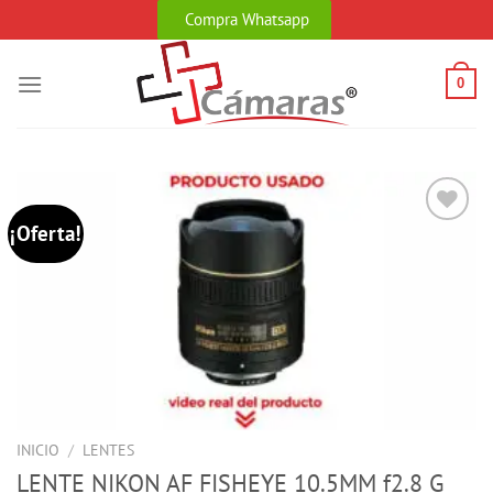
Skip
Compra Whatsapp
to
content
0
¡Oferta!
INICIO
/
LENTES
LENTE NIKON AF FISHEYE 10.5MM f2.8 G