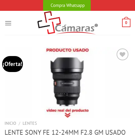
Skip
Compra Whatsapp
to
content
0
¡Oferta!
INICIO
/
LENTES
LENTE SONY FE 12-24MM F2.8 GM USADO