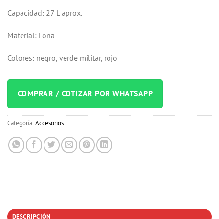
5
Capacidad: 27 L aprox.
basado
en
puntuaciones
Material: Lona
de
clientes
Colores: negro, verde militar, rojo
COMPRAR / COTIZAR POR WHATSAPP
Categoría:
Accesorios
DESCRIPCIÓN