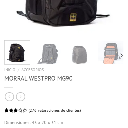
INICIO
/
ACCESORIOS
MORRAL WESTPRO MG90
(
276
valoraciones de clientes)
Valorado
276
3.01
Dimensiones: 43 x 20 x 31 cm
sobre