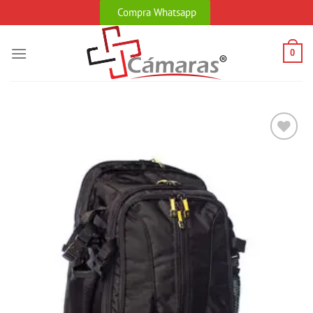
Skip
Compra Whatsapp
to
content
0