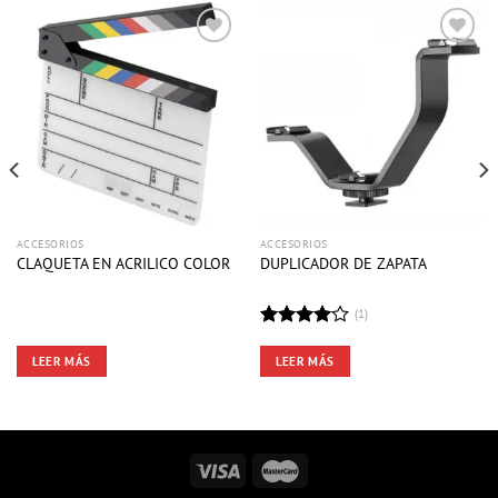
ACCESORIOS
ACCESORIOS
CLAQUETA EN ACRILICO COLOR
DUPLICADOR DE ZAPATA
(1)
Valorado
en
4.00
LEER MÁS
LEER MÁS
de 5