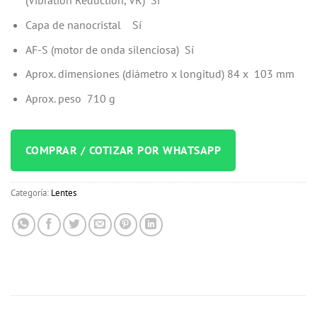
(Vibration Reduction, VR)
Sí
Capa de nanocristal
Sí
AF-S (motor de onda silenciosa)
Sí
Aprox. dimensiones (diámetro x longitud)
84
x
103
mm
Aprox. peso
710
g
COMPRAR / COTIZAR POR WHATSAPP
Categoría:
Lentes