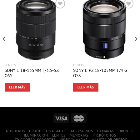
LENTES
LENTES
SONY E 18-135MM F/3.5-5.6
SONY E PZ 18-105MM F/4 G
OSS
OSS
LEER MÁS
LEER MÁS
NOSOTROS
PRODUCTOS USADOS
ACCESORIOS
CÁMARAS
DRONES
ILUMINACIÓN
LENTES
MEMORIAS
MICRÓFONOS
TRÍPODES Y SOPORTES
VIDEOCÁMARAS
MI LISTA DE DESEOS