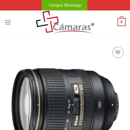
Skip
Compra Whatsapp
to
content
0