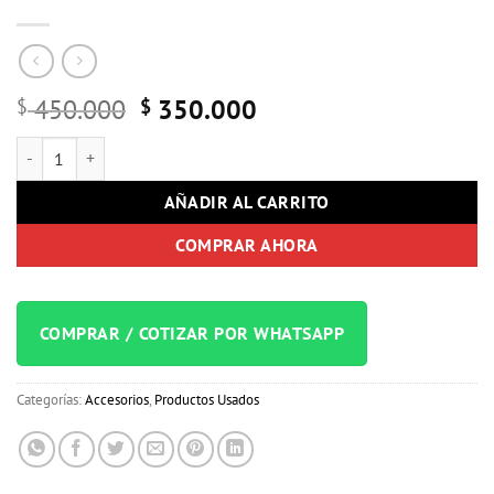
Original
Current
450.000
350.000
$
$
price
price
zoom H2N USADA cantidad
was:
is:
$ 450.000.
$ 350.000.
AÑADIR AL CARRITO
COMPRAR AHORA
COMPRAR / COTIZAR POR WHATSAPP
Categorías:
Accesorios
,
Productos Usados