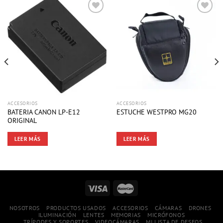
ACCESORIOS
ACCESORIOS
BATERIA CANON LP-E12
ESTUCHE WESTPRO MG20
ORIGINAL
LEER MÁS
LEER MÁS
NOSOTROS
PRODUCTOS USADOS
ACCESORIOS
CÁMARAS
DRONES
ILUMINACIÓN
LENTES
MEMORIAS
MICRÓFONOS
TRÍPODES Y SOPORTES
VIDEOCÁMARAS
MI LISTA DE DESEOS