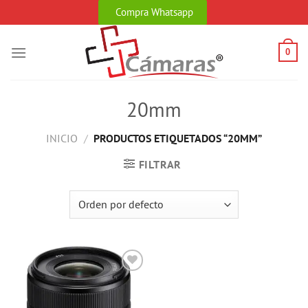
Skip
Compra Whatsapp
to
content
0
20mm
INICIO
/
PRODUCTOS ETIQUETADOS “20MM”
FILTRAR