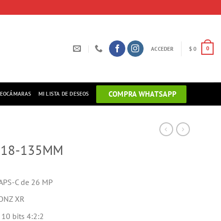
ACCEDER
$
0
0
COMPRA WHATSAPP
DEOCÁMARAS
MI LISTA DE DESEOS
 18-135MM
APS-C de 26 MP
IONZ XR
10 bits 4:2:2