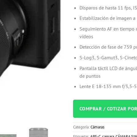
Disparos de hasta 11 fps, 
Estabilización de imagen a 
Seguimiento AF en tiempo re
vídeos
Detección de fase de 759 p
S-Log3, S-Gamut3, S-Cineto
Pantalla táctil LCD de ángu
de puntos
Lente E 18-135 mm f/3,5-5
COMPRAR / COTIZAR PO
Categoría:
Cámaras
Etiquetas:
APS-C
,
camara
,
CÁMARA SIN