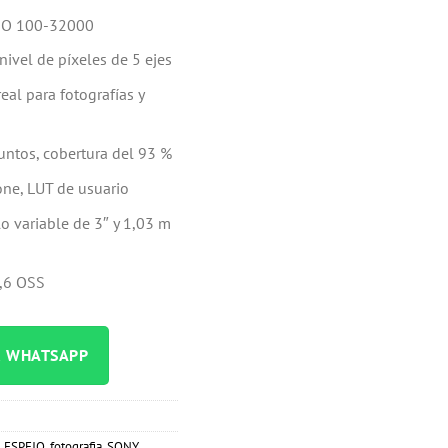
ISO 100-32000
nivel de píxeles de 5 ejes
al para fotografías y
untos, cobertura del 93 %
ne, LUT de usuario
lo variable de 3″ y 1,03 m
,6 OSS
R WHATSAPP
 ESPEJO
,
fotografia
,
SONY