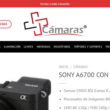
Envíos a toda Colombia
SICAS
S
ILUMINACIÓN
LENTES
MEMORIAS
MICRÓFONOS
TRÍPODES Y SOPORTES
VI
INICIO
/
CÁMARAS
SONY A6700 CON
Sensor CMOS BSI Exmor R 
Procesador de imágenes B
UHD 4K 120p / FHD 240p / 